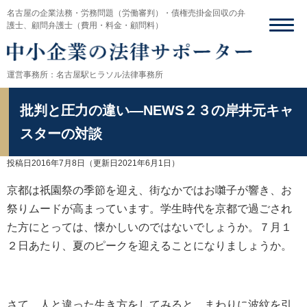
名古屋の企業法務・労務問題（労働審判）・債権売掛金回収の弁
護士、顧問弁護士（費用・料金・顧問料）
運営事務所：名古屋駅ヒラソル法律事務所
批判と圧力の違い―NEWS２３の岸井元キャ
スターの対談
投稿日2016年7月8日
（更新日2021年6月1日）
京都は祇園祭の季節を迎え、街なかではお囃子が響き、お
祭りムードが高まっています。学生時代を京都で過ごされ
た方にとっては、懐かしいのではないでしょうか。７月１
２日あたり、夏のピークを迎えることになりましょうか。
さて、人と違った生き方をしてみると、まわりに波紋を引