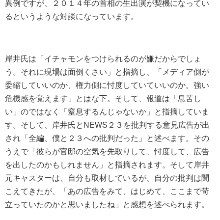
異例ですが、２０１４年の首相の生出演が契機になってい
るというような対談になっています。
岸井氏は「イチャモンをつけられるのが嫌だからでしょ
う。それに現場は面倒くさい」と指摘し、「メディア側が
委縮していいのか、権力側に忖度していていいのか。強い
危機感を覚えます」とはな下。そして、報道は「息苦し
い」のではなく「窒息するんじゃないか」と指摘していま
す。そして、岸井氏とNEWS２３を批判する意見広告が出
され「全編、僕と２３への批判だった」と述べます。その
うえで「彼らが官邸の空気を先取りして、忖度して、広告
を出したのかもしれません」と指摘されます。そして岸井
元キャスターは、自分も取材しているが、自分の批判は聞
こえてきたが、「あの広告をみて、はじめて、ここまで苛
立っていたのかと思いましたね」と感想を述べられます。