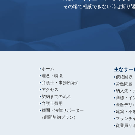
その場で相談できない時は折り
ホーム
主なサー
理念・特徴
債権回収
弁護士・事務所紹介
労働問題
アクセス
納入先・
契約までの流れ
商標・イ
弁護士費用
金融デリ
顧問・法律サポーター
建築・不
（顧問契約プラン）
フランチ
従業員サ