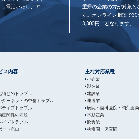
返し電話いたします。
重県の企業の方が対象と
す。オンライン相談で30分
3,300円）となります。
ビス内容
主な対応業種
小売業
製造業
元請とのトラブル
建設業
ンターネットの中傷トラブル
運送業
バティブトラブル
病院・歯科医院・調剤薬局
動産関係の問題
不動産業
ャイズトラブル
飲食業
ポート窓口
幼稚園・保育園