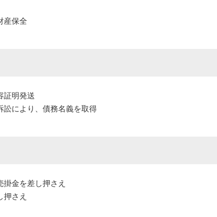
財産保全
容証明発送
訴訟により、債務名義を取得
売掛金を差し押さえ
し押さえ