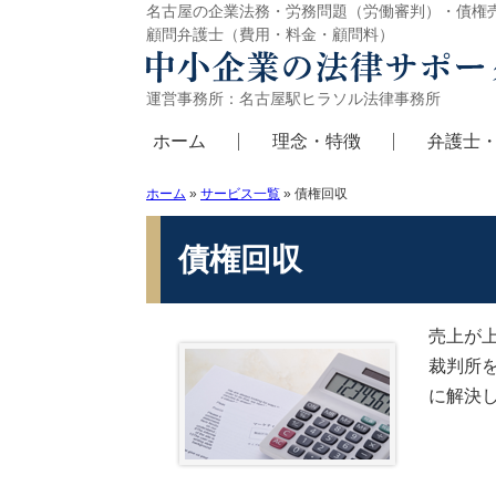
名古屋の企業法務・労務問題（労働審判）・債権
顧問弁護士（費用・料金・顧問料）
運営事務所：名古屋駅ヒラソル法律事務所
ホーム
理念・特徴
弁護士
ホーム
»
サービス一覧
»
債権回収
債権回収
売上が
裁判所
に解決