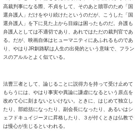
高裁判事になる際、不貞をして、そのあと贖罪のため「国
選弁護人」だけをやり続けたというのだが、こうした「国
選弁護人」を下に見た上から目線は困ったものだ。弁護も
弁護人としては不適切であり、あれではただの裁判官であ
る。だが、映画自体はヒューマニティにあふれるものであ
り、やはりJR釧路駅は人生の出発的という意味で、フラン
スのアルルとよく似ている。
法曹三者として、論じることに説得力を持って受け止めて
もらうには、やはり事実や異論に謙虚になるという原点を
改めて心に刻まないといけない。ときに、はじめて独立し
たり、部総括になったり、副会長になったり、あるいはシ
ェフドキュイジーヌに昇格したり、３が付くときは仏教で
は慢心が生じるといわれる。